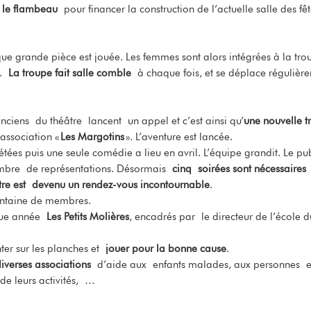
 le flambeau
pour financer la construction de l’actuelle salle des f
ue grande pièce est jouée. Les femmes sont alors intégrées à la trou
s.
La troupe fait salle comble
à chaque fois, et se déplace régulière
anciens du théâtre lancent un appel et c’est ainsi qu’
une nouvelle 
association «
Les Margotins
». L’aventure est lancée.
étées puis une seule comédie a lieu en avril. L’équipe grandit. Le pu
nombre de représentations. Désormais
cinq soirées sont nécessaires
p
tre est devenu un rendez-vous incontournable
.
entaine de membres.
aque année
Les Petits Molières
, encadrés par le directeur de l’école 
er sur les planches et
jouer pour la bonne cause
.
iverses associations
d’aide aux enfants malades, aux personnes en
e leurs activités, …