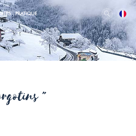
SITES
PRATIQUE
argotins "