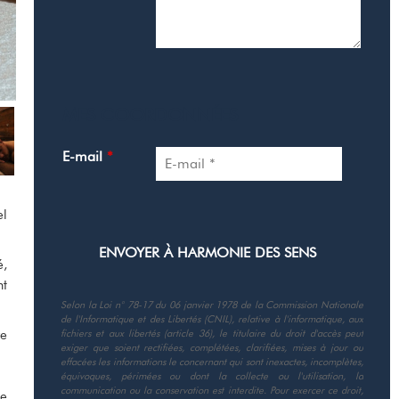
MES COORDONNÉES
E-mail
*
el
é,
nt
Selon la Loi n° 78-17 du 06 janvier 1978 de la Commission Nationale
de l'Informatique et des Libertés (CNIL), relative à l'informatique, aux
re
fichiers et aux libertés (article 36), le titulaire du droit d'accès peut
exiger que soient rectifiées, complétées, clarifiées, mises à jour ou
effacées les informations le concernant qui sont inexactes, incomplètes,
équivoques, périmées ou dont la collecte ou l'utilisation, la
communication ou la conservation est interdite. Pour exercer ce droit,
de