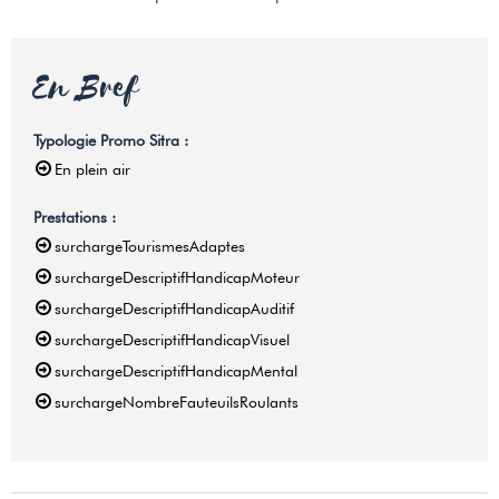
En Bref
Typologie Promo Sitra
:
En plein air
Prestations
:
surchargeTourismesAdaptes
surchargeDescriptifHandicapMoteur
surchargeDescriptifHandicapAuditif
surchargeDescriptifHandicapVisuel
surchargeDescriptifHandicapMental
surchargeNombreFauteuilsRoulants