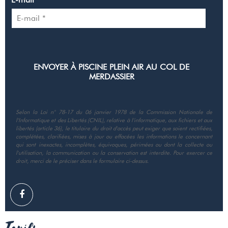
Selon la Loi n° 78-17 du 06 janvier 1978 de la Commission Nationale de
l'Informatique et des Libertés (CNIL), relative à l'informatique, aux fichiers et aux
libertés (article 36), le titulaire du droit d'accès peut exiger que soient rectifiées,
complétées, clarifiées, mises à jour ou effacées les informations le concernant
qui sont inexactes, incomplètes, équivoques, périmées ou dont la collecte ou
l'utilisation, la communication ou la conservation est interdite. Pour exercer ce
droit, merci de le préciser dans le formulaire ci-dessus.