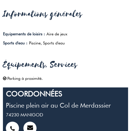
Informations générales
Equipements de loisirs
:
Aire de jeux
Sports d'eau
:
Piscine
Sports d'eau
Équipements, Services
Parking à proximité
COORDONNÉES
Piscine plein air au Col de Merdassier
74230
MANIGOD