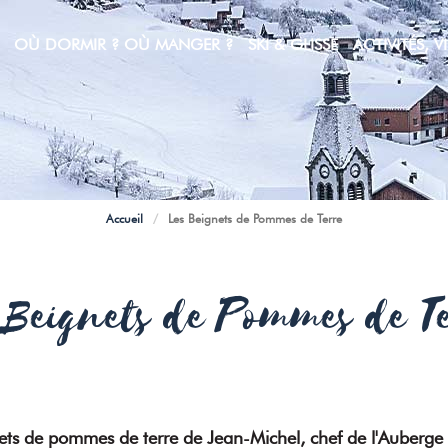
OÙ DORMIR ? OÙ MANGER ?
SKI & GLISSE
ACTIVITÉS, VI
E MONTAGNE VIVANTE
taurants Cuisine Traditionnelle
uration rapide ou à emporter
isation du Domaine Skiable
Comment venir sans voiture à Manigod ?
POUR VOS SORTIES NEIGE
Télésiège : accès piéton, VTT & Mountain Kart
Accueil
/
Les Beignets de Pommes de Terre
 Beignets de Pommes de T
ets de pommes de terre de Jean-Michel, chef de l'Auberge