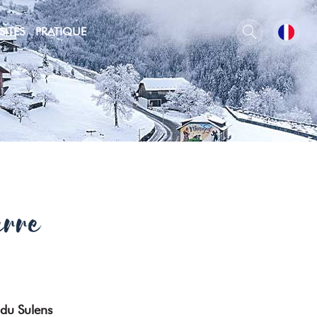
SITES
PRATIQUE
erre
 du Sulens