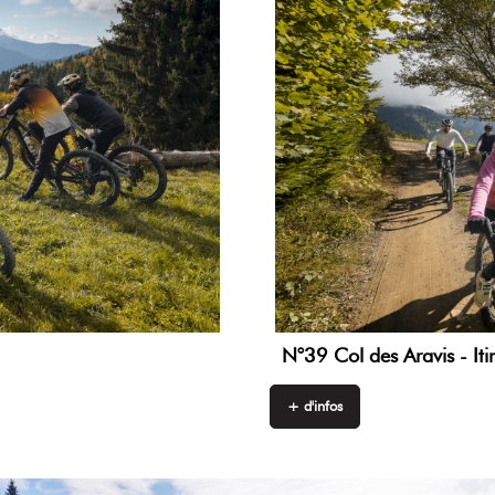
N°39 Col des Aravis - Iti
+ d'infos