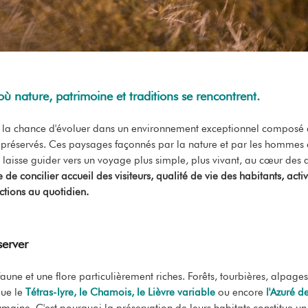
ù nature, patrimoine et traditions se rencontrent.
 la chance d'évoluer dans un environnement exceptionnel composé d'a
 préservés. Ces paysages façonnés par la nature et par les hommes 
laisse guider vers un voyage plus simple, plus vivant, au cœur des a
de concilier accueil des visiteurs, qualité de vie des habitants, acti
actions au quotidien.
server
ne et une flore particulièrement riches. Forêts, tourbières, alpages
que le
Tétras-lyre, le Chamois, le Lièvre variable
ou encore
l'Azuré d
umaine. C'est pourquoi la préservation de leurs habitats constitue un 