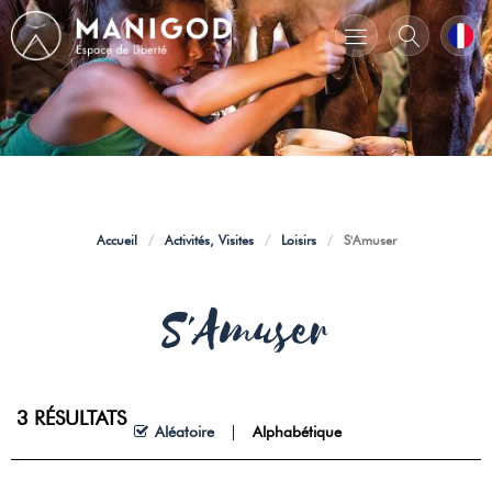
Accueil
/
Activités, Visites
/
Loisirs
/
S'Amuser
S'Amuser
3
RÉSULTATS
Aléatoire
Alphabétique