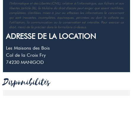
l'Informatique et des Libertés (CNIL), relative à l'informatique, aux fichiers et aux
libertés (article 36), le titulaire du droit d'accès peut exiger que soient rectifiées,
complétées, clarifiées, mises à jour ou effacées les informations le concernant
qui sont inexactes, incomplètes, équivoques, périmées ou dont la collecte ou
l'utilisation, la communication ou la conservation est interdite. Pour exercer ce
droit, merci de le préciser dans le formulaire ci-dessus.
ADRESSE DE LA LOCATION
Les Maisons des Bois
Col de la Croix Fry
74230
MANIGOD
Disponibilités