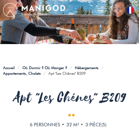
Accueil
/
Où Dormir ? Où Manger ?
/
Hébergements
/
Appartements, Chalets
/
Apt "Les Chênes" B209
Apt "Les Chênes" B209
6
PERSONNES
32
M²
3
PIÈCE(S)