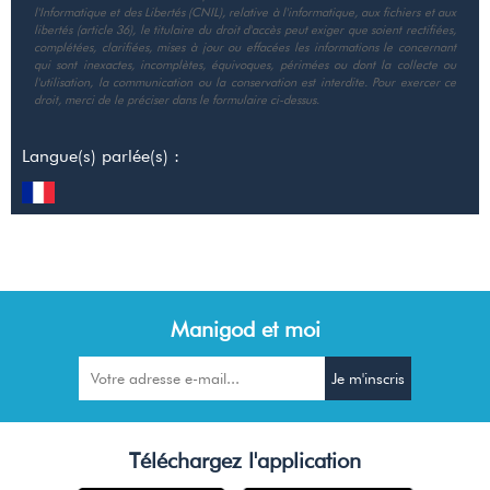
l'Informatique et des Libertés (CNIL), relative à l'informatique, aux fichiers et aux
libertés (article 36), le titulaire du droit d'accès peut exiger que soient rectifiées,
complétées, clarifiées, mises à jour ou effacées les informations le concernant
qui sont inexactes, incomplètes, équivoques, périmées ou dont la collecte ou
l'utilisation, la communication ou la conservation est interdite. Pour exercer ce
droit, merci de le préciser dans le formulaire ci-dessus.
Langue(s) parlée(s) :
Manigod et moi
Téléchargez l'application