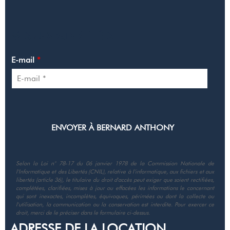
MES COORDONNÉES
E-mail
*
Selon la Loi n° 78-17 du 06 janvier 1978 de la Commission Nationale de
l'Informatique et des Libertés (CNIL), relative à l'informatique, aux fichiers et aux
libertés (article 36), le titulaire du droit d'accès peut exiger que soient rectifiées,
complétées, clarifiées, mises à jour ou effacées les informations le concernant
qui sont inexactes, incomplètes, équivoques, périmées ou dont la collecte ou
l'utilisation, la communication ou la conservation est interdite. Pour exercer ce
droit, merci de le préciser dans le formulaire ci-dessus.
ADRESSE DE LA LOCATION