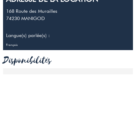
168 Route des Murailles
74230
MANIGOD
Langue(s) parlée(s) :
Français
Disponibilités