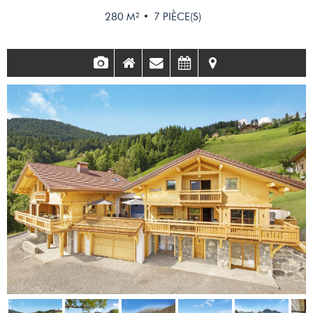
280
M²
7
PIÈCE(S)