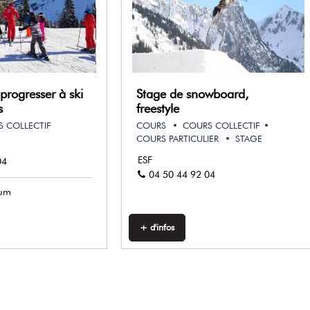
progresser à ski
Stage de snowboard,
s
freestyle
 COLLECTIF
COURS
COURS COLLECTIF
COURS PARTICULIER
STAGE
ESF
04
04 50 44 92 04
mum
+ d'infos