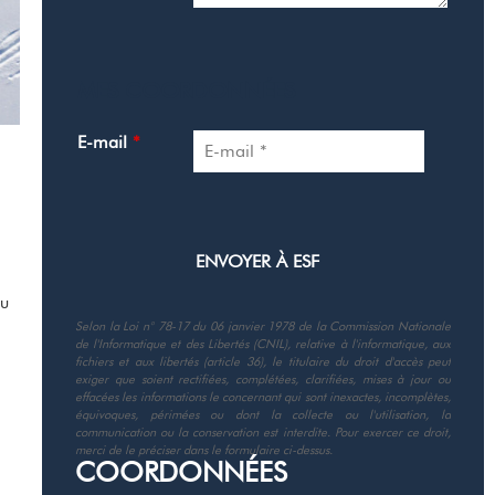
MES COORDONNÉES
E-mail
*
ou
Selon la Loi n° 78-17 du 06 janvier 1978 de la Commission Nationale
de l'Informatique et des Libertés (CNIL), relative à l'informatique, aux
fichiers et aux libertés (article 36), le titulaire du droit d'accès peut
exiger que soient rectifiées, complétées, clarifiées, mises à jour ou
effacées les informations le concernant qui sont inexactes, incomplètes,
équivoques, périmées ou dont la collecte ou l'utilisation, la
communication ou la conservation est interdite. Pour exercer ce droit,
merci de le préciser dans le formulaire ci-dessus.
COORDONNÉES