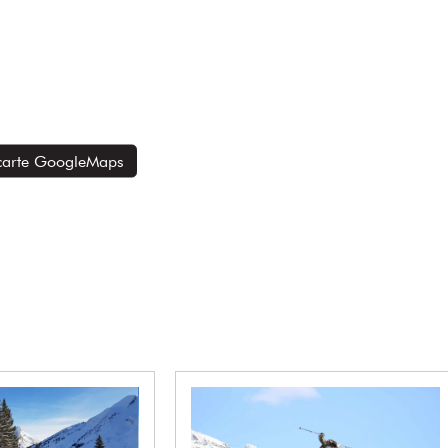
 carte GoogleMaps