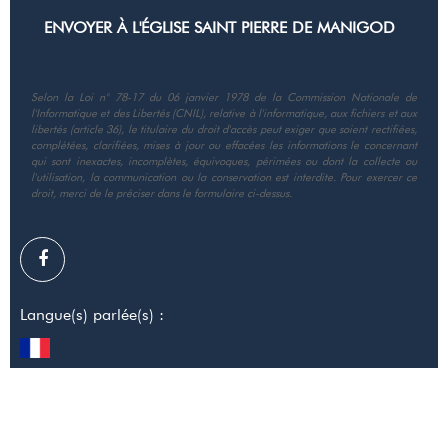
Selon la Loi n° 78-17 du 06 janvier 1978 de la Commission Nationale de
l'Informatique et des Libertés (CNIL), relative à l'informatique, aux fichiers et aux
libertés (article 36), le titulaire du droit d'accès peut exiger que soient rectifiées,
complétées, clarifiées, mises à jour ou effacées les informations le concernant
qui sont inexactes, incomplètes, équivoques, périmées ou dont la collecte ou
l'utilisation, la communication ou la conservation est interdite. Pour exercer ce
droit, merci de le préciser dans le formulaire ci-dessus.
Langue(s) parlée(s) :